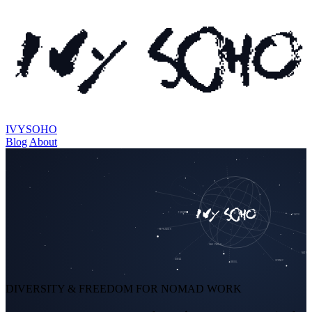
IVYSOHO
Blog
About
TORONTO
TOKYO
REYKJAVIK
SAO PAULO
NAIROBI
DUBAI
SYDNEY
SEOUL
DIVERSITY & FREEDOM FOR NOMAD WORK