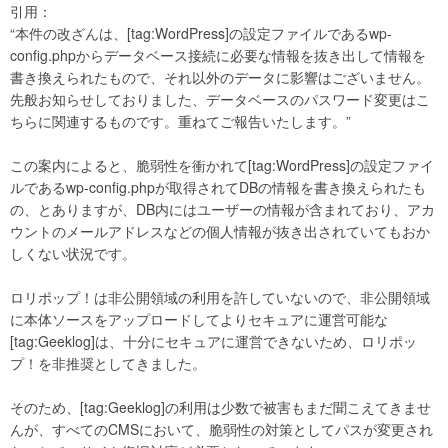
引用：
“本件の改ざんは、[tag:WordPress]の設定ファイルであるwp-
config.phpからデータベース接続に必要な情報を抜き出して情報を
書き換えられたもので、それ以外のデータに影響はございません。
先般お知らせしておりました、データベースのパスワード変更はこ
ちらに関連するものです。重ねてご報告いたします。”
この案内によると、脆弱性を衝かれて[tag:WordPress]の設定ファイ
ルであるwp-config.phpが取得されてDBの情報を書き換えられたも
の、とありますが、DB内にはユーザーの情報が含まれており、アカ
ウントのメールアドレスなどの個人情報が抜き出されていてもおか
しくない状況です。
ロリポップ！は非公開領域の利用を許していないので、非公開領域
に本体ソースをアップロードしてよりセキュアに運営可能な
[tag:Geeklog]は、十分にセキュアに運営できないため、ロリポッ
プ！を非推奨としてきました。
そのため、[tag:Geeklog]の利用は少数で被害もまだ聞こえてきませ
んが、すべてのCMSにおいて、脆弱性の対策としてパスが変更され