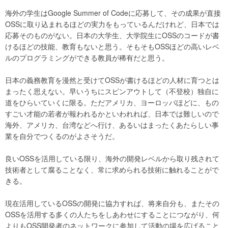
海外の学生はGoogle Summer of Codeに応募して、その成果が直接
OSSに取り込まれるほどの実力をもっているんだけれど、日本では
応募そのものがない。日本の大学生、大学院生にOSSのコードが書
けるほどの技能、教育もないと思う。そもそもOSSほどの高いレベ
ルのプログラミングができる教員が稀有だと思う。
日本の義務教育を漫然と受けてOSSが書けるほどの人材に育つとは
まったく思えない。早いうちにスピンアウトして（不登校）独自に
道をひらいていくに限る。ただアメリカ、ヨーロッパほどに、もの
すごい才能の若者が報われるかといわれれば、日本では難しいので
海外、アメリカ、台湾などへ行け、あるいはまったくあたらしい事
業を自分でつくるのがよさそうだ。
良いOSSを活用している限り、海外の開発レベルから取り残されて
技術者として腐ることなく、常に求められる技術に触れることがで
きる。
現在活用しているOSSの開発に協力すれば、将来自分も、またその
OSSを活用する多くの人たちをしあわせにすることにつながり、何
よりもOSS開発者のネットワークに参加して活動の場を広げること