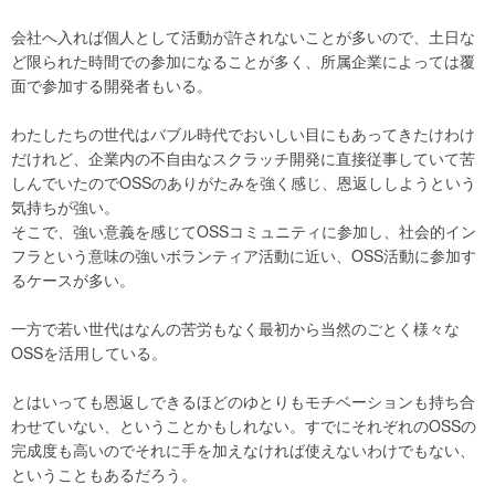
会社へ入れば個人として活動が許されないことが多いので、土日な
ど限られた時間での参加になることが多く、所属企業によっては覆
面で参加する開発者もいる。
わたしたちの世代はバブル時代でおいしい目にもあってきたけわけ
だけれど、企業内の不自由なスクラッチ開発に直接従事していて苦
しんでいたのでOSSのありがたみを強く感じ、恩返ししようという
気持ちが強い。
そこで、強い意義を感じてOSSコミュニティに参加し、社会的イン
フラという意味の強いボランティア活動に近い、OSS活動に参加す
るケースが多い。
一方で若い世代はなんの苦労もなく最初から当然のごとく様々な
OSSを活用している。
とはいっても恩返しできるほどのゆとりもモチベーションも持ち合
わせていない、ということかもしれない。すでにそれぞれのOSSの
完成度も高いのでそれに手を加えなければ使えないわけでもない、
ということもあるだろう。