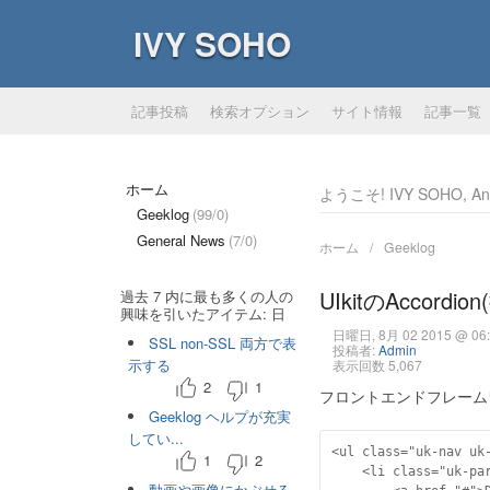
IVY SOHO
記事投稿
検索オプション
サイト情報
記事一覧
ホーム
ようこそ! IVY SOHO, Ano
Geeklog
(99/0)
General News
(7/0)
ホーム
Geeklog
UIkitのAccord
過去 7 内に最も多くの人の
興味を引いたアイテム: 日
日曜日, 8月 02 2015 @ 06:
SSL non-SSL 両方で表
投稿者:
Admin
示する
表示回数 5,067
2
1
フロントエンドフレームワーク[
Geeklog ヘルプが充実
してい...
<ul class="uk-nav uk-
1
2
	<li class="uk-parent">

動画や画像にかぶせる