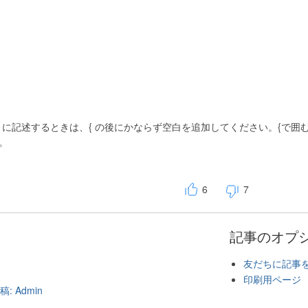
レートに記述するときは、{ の後にかならず空白を追加してください。{
。
6
7
記事のオプ
友だちに記事
印刷用ページ
 Admin