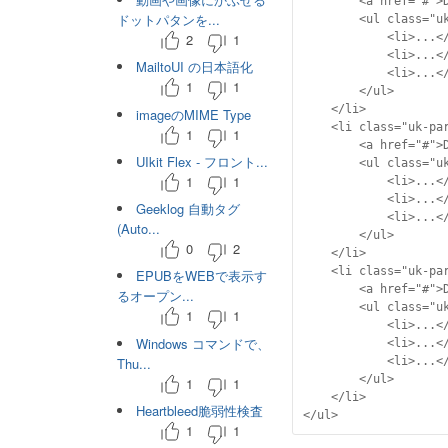
		<a href="#">DEMO1</a>

ドットパタンを...
		<ul class="uk-nav-sub">

			<li>...</li>

2
1
			<li>...</li>

MailtoUI の日本語化
			<li>...</li>

1
1
		</ul>

	</li>

imageのMIME Type
	<li class="uk-parent">

1
1
		<a href="#">DEMO2</a>

UIkit Flex - フロント...
		<ul class="uk-nav-sub">

1
1
			<li>...</li>

			<li>...</li>

Geeklog 自動タグ
			<li>...</li>

(Auto...
		</ul>

0
2
	</li>

	<li class="uk-parent">

EPUBをWEBで表示す
		<a href="#">DEMO3</a>

るオープン...
		<ul class="uk-nav-sub">

1
1
			<li>...</li>

Windows コマンドで、
			<li>...</li>

Thu...
			<li>...</li>

		</ul>

1
1
	</li>

Heartbleed脆弱性検査
</ul>
1
1