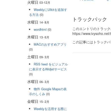
火曜日
03-12月
WeeblyにUIkitを追加す
る方法
(0)
トラックバック
水曜日
14- 8月
このエントリのトラックバ
wordhtml
(0)
https://www.ivysoho.net/
木曜日
13- 6月
この記事にはトラックバ
MACのおすすめアプリ
(0)
土曜日
09- 3月
RSS feed をビジュアル
に表示するWidjetサービス
(0)
水曜日
06- 3月
物件 Google Mapsの表
示のしくみ
(0)
金曜日
15- 2月
Weeblyを活用する際に