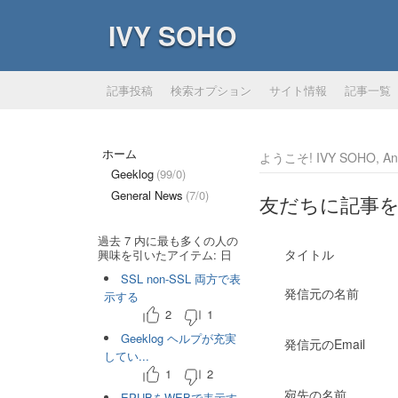
IVY SOHO
記事投稿
検索オプション
サイト情報
記事一覧
ホーム
ようこそ! IVY SOHO, Ano
Geeklog
(99/0)
General News
(7/0)
友だちに記事
過去 7 内に最も多くの人の
タイトル
興味を引いたアイテム: 日
SSL non-SSL 両方で表
発信元の名前
示する
2
1
Geeklog ヘルプが充実
発信元のEmail
してい...
1
2
宛先の名前
EPUBをWEBで表示す