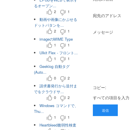
るオープン...
2
1
宛先のアドレス
動画や画像にかぶせる
ドットパタンを...
2
1
メッセージ
imageのMIME Type
1
1
UIkit Flex - フロント...
1
1
Geeklog 自動タグ
(Auto...
0
2
請求書発行から送付ま
コピー:
でをクラウドサ...
すべての項目を入力
0
2
Windows コマンドで、
送信
Thu...
1
1
Heartbleed脆弱性検査