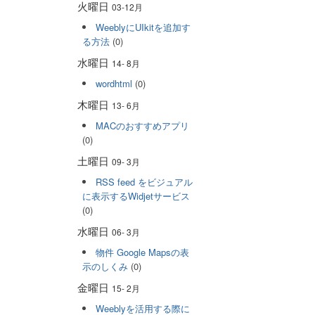
火曜日
03-12月
WeeblyにUIkitを追加す
る方法
(0)
水曜日
14- 8月
wordhtml
(0)
木曜日
13- 6月
MACのおすすめアプリ
(0)
土曜日
09- 3月
RSS feed をビジュアル
に表示するWidjetサービス
(0)
水曜日
06- 3月
物件 Google Mapsの表
示のしくみ
(0)
金曜日
15- 2月
Weeblyを活用する際に