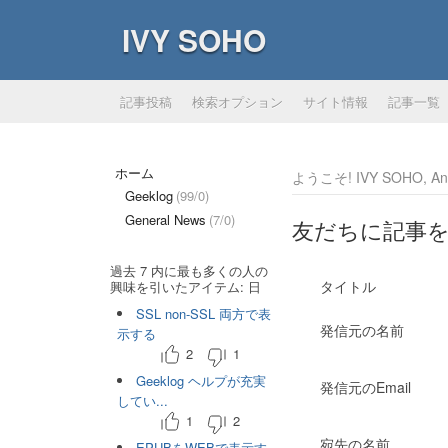
IVY SOHO
記事投稿
検索オプション
サイト情報
記事一覧
ホーム
ようこそ! IVY SOHO, Ano
Geeklog
(99/0)
General News
(7/0)
友だちに記事
過去 7 内に最も多くの人の
タイトル
興味を引いたアイテム: 日
SSL non-SSL 両方で表
発信元の名前
示する
2
1
Geeklog ヘルプが充実
発信元のEmail
してい...
1
2
宛先の名前
EPUBをWEBで表示す