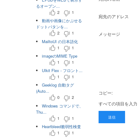
るオープン...
2
1
宛先のアドレス
動画や画像にかぶせる
ドットパタンを...
2
1
メッセージ
MailtoUI の日本語化
1
1
imageのMIME Type
1
1
UIkit Flex - フロント...
1
1
Geeklog 自動タグ
(Auto...
コピー:
0
2
すべての項目を入力
Windows コマンドで、
Thu...
送信
1
1
Heartbleed脆弱性検査
1
1