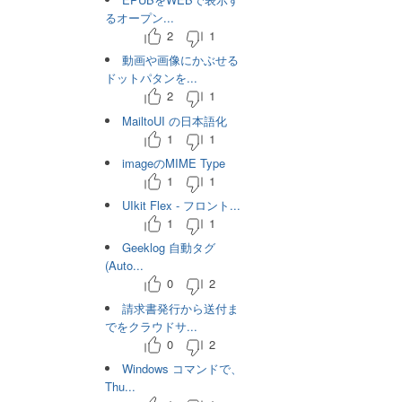
るオープン...
2
1
動画や画像にかぶせる
ドットパタンを...
2
1
MailtoUI の日本語化
1
1
imageのMIME Type
1
1
UIkit Flex - フロント...
1
1
Geeklog 自動タグ
(Auto...
0
2
請求書発行から送付ま
でをクラウドサ...
0
2
Windows コマンドで、
Thu...