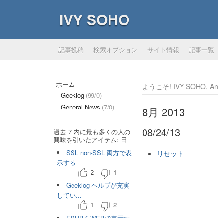
IVY SOHO
記事投稿
検索オプション
サイト情報
記事一覧
ホーム
ようこそ! IVY SOHO, Ano
Geeklog
(99/0)
General News
(7/0)
8月 2013
08/24/13
過去 7 内に最も多くの人の
興味を引いたアイテム: 日
SSL non-SSL 両方で表
リセット
示する
2
1
Geeklog ヘルプが充実
してい...
1
2
EPUBをWEBで表示す