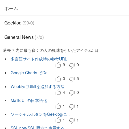
ホーム
Geeklog
(99/0)
General News
(7/0)
過去 7 内に最も多くの人の興味を引いたアイテム: 日
多言語サイト作成時の参考URL
9
0
Google Charts でDa...
0
5
WeeblyにUIkitを追加する方法
4
0
MailtoUI の日本語化
1
1
ソーシャルボタンをGeeklogに...
1
1
SSL non-SSL 両方で表示する